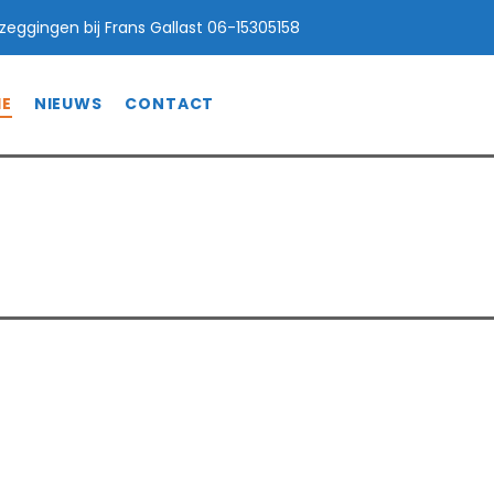
afzeggingen bij Frans Gallast 06-15305158
IE
NIEUWS
CONTACT
010