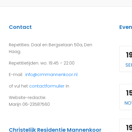
Contact
Eve
Repetities: Daal en Bergselaan 50a, Den
Haag
1
Repetitietijden: wo. 19:45 – 22:00
SE
E-mail:
info@crmmannenkoor.nl
of vul het
contactformulier
in
1
Website-redactie:
NO
Marijn 06-23587560
1
Christelijk Residentie Mannenkoor