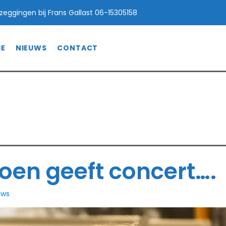
afzeggingen bij Frans Gallast 06-15305158
IE
NIEUWS
CONTACT
n geeft concert….
ft concert….
oen geeft concert….
uws