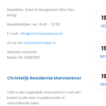
Repetities: Daal en Bergselaan 50a, Den
Haag
1
Repetitietijden: wo. 19:45 – 22:00
SE
E-mail:
info@crmmannenkoor.nl
of vul het
contactformulier
in
1
Website-redactie:
NO
Marijn 06-23587560
1
Christelijk Residentie Mannenkoor
DE
CRM is een eigentijds mannenkoor met een
breed scala aan muzieksoorten in
verschillende talen.