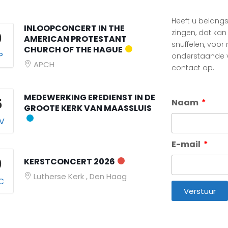
Heeft u belangs
INLOOPCONCERT IN THE
zingen, dat kan
9
AMERICAN PROTESTANT
snuffelen, voor
CHURCH OF THE HAGUE
P
onderstaande v
APCH
contact op.
MEDEWERKING EREDIENST IN DE
5
Naam
GROOTE KERK VAN MAASSLUIS
V
E-mail
9
KERSTCONCERT 2026
Lutherse Kerk , Den Haag
C
Verstuur