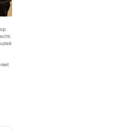
 op
echt.
uziek
niet