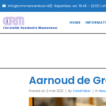
info@crmmannenkoor.nl
Repetities: wo. 19:45 - 22:00 | 
HOME
INFORMAT
Aarnoud de Groe
Home
Nieuws
Aarnoud de Groen gee
Aarnoud de Gr
Posted on
3 mei 2021
By
CeesFaber
In
Nie